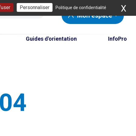
X
Ma
fuser
Personnaliser
Politique de confidentialité
Mon espace
Guides d'orientation
InfoPro
404