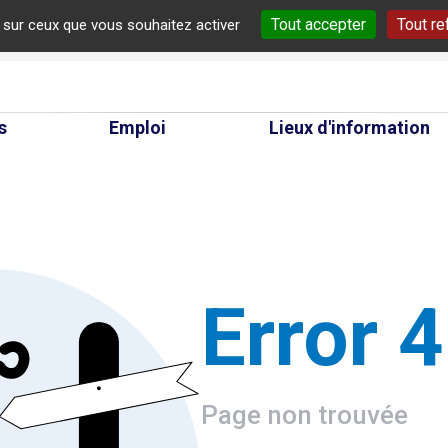
Tout accepter
Tout re
e sur ceux que vous souhaitez activer
cherche
s
Emploi
Lieux d'information
Error 
Page non trouvée