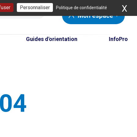
X
Ma
fuser
Personnaliser
Politique de confidentialité
Mon espace
Guides d'orientation
InfoPro
404