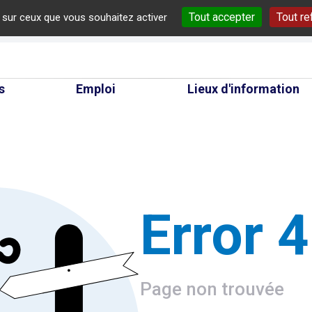
Tout accepter
Tout re
e sur ceux que vous souhaitez activer
cherche
s
Emploi
Lieux d'information
Error 
Page non trouvée