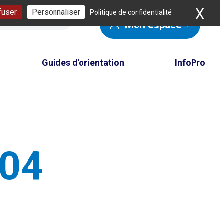
X
Ma
fuser
Personnaliser
Politique de confidentialité
Mon espace
Guides d'orientation
InfoPro
404