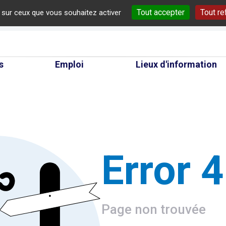
Tout accepter
Tout re
e sur ceux que vous souhaitez activer
cherche
s
Emploi
Lieux d'information
Error 
Page non trouvée