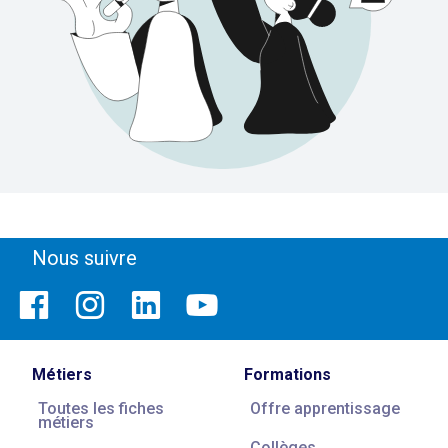
Nous suivre
Métiers
Formations
Toutes les fiches
Offre apprentissage
métiers
Collèges