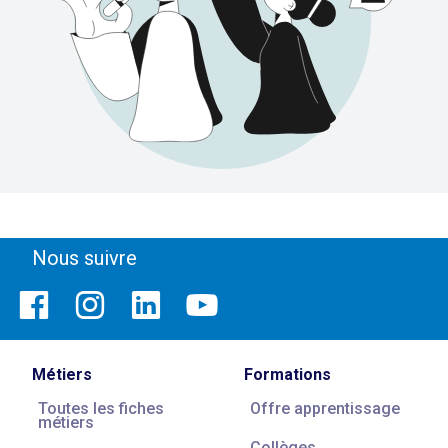
Nous suivre
Métiers
Formations
Toutes les fiches
Offre apprentissage
métiers
Collèges