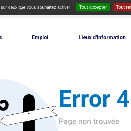
Tout accepter
Tout re
e sur ceux que vous souhaitez activer
cherche
s
Emploi
Lieux d'information
Error 
Page non trouvée