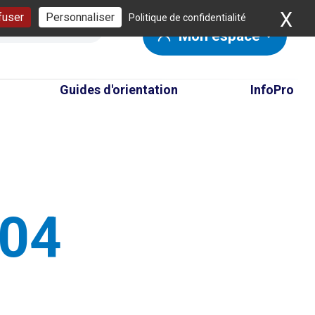
X
Ma
fuser
Personnaliser
Politique de confidentialité
Mon espace
Guides d'orientation
InfoPro
404