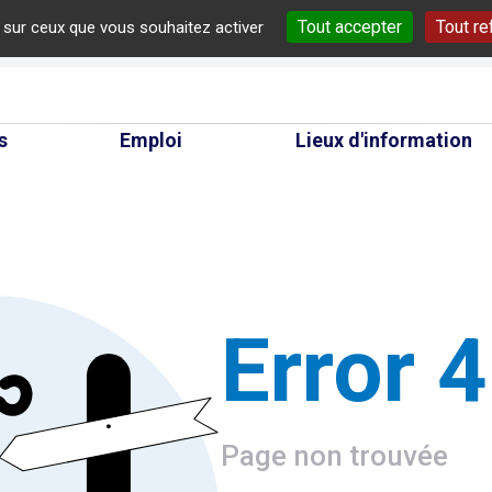
Tout accepter
Tout re
e sur ceux que vous souhaitez activer
cherche
s
Emploi
Lieux d'information
Error 
Page non trouvée