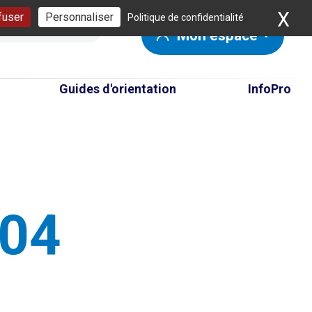
X
Ma
fuser
Personnaliser
Politique de confidentialité
Mon espace
Guides d'orientation
InfoPro
404