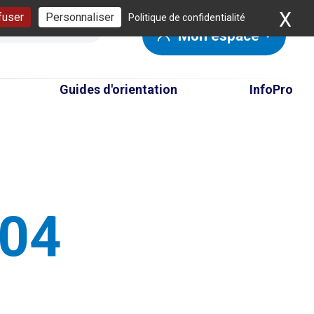
X
Ma
fuser
Personnaliser
Politique de confidentialité
Mon espace
Guides d'orientation
InfoPro
404