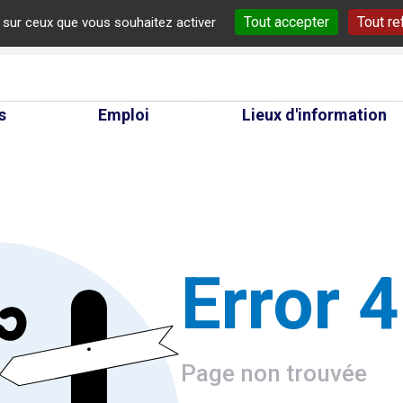
Tout accepter
Tout re
e sur ceux que vous souhaitez activer
cherche
s
Emploi
Lieux d'information
Error 
Page non trouvée