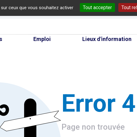
Tout accepter
Tout re
e sur ceux que vous souhaitez activer
cherche
s
Emploi
Lieux d'information
Error 
Page non trouvée