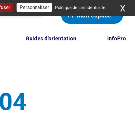
X
Ma
fuser
Personnaliser
Politique de confidentialité
Mon espace
Guides d'orientation
InfoPro
404