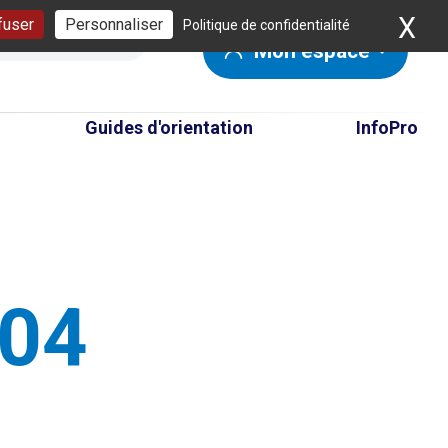
X
Ma
fuser
Personnaliser
Politique de confidentialité
Mon espace
Guides d'orientation
InfoPro
404