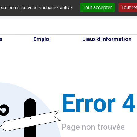
Tout accepter
Tout re
e sur ceux que vous souhaitez activer
cherche
s
Emploi
Lieux d'information
Error 
Page non trouvée