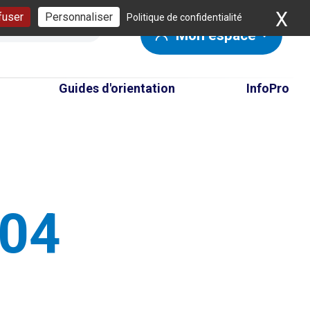
X
Ma
fuser
Personnaliser
Politique de confidentialité
Mon espace
Guides d'orientation
InfoPro
404