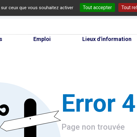
Tout accepter
Tout re
e sur ceux que vous souhaitez activer
cherche
s
Emploi
Lieux d'information
Error 
Page non trouvée