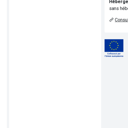
Héberg
sans héb
Consul