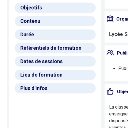
Objectifs
Orga
Contenu
Lycée S
Durée
Référentiels de formation
Publi
Dates de sessions
Publi
Lieu de formation
Plus d'infos
Objec
La class
enseigne
dispensés
vivantes 