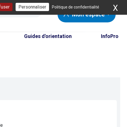
X
Ma
fuser
Personnaliser
Politique de confidentialité
Mon espace
Guides d'orientation
InfoPro
le