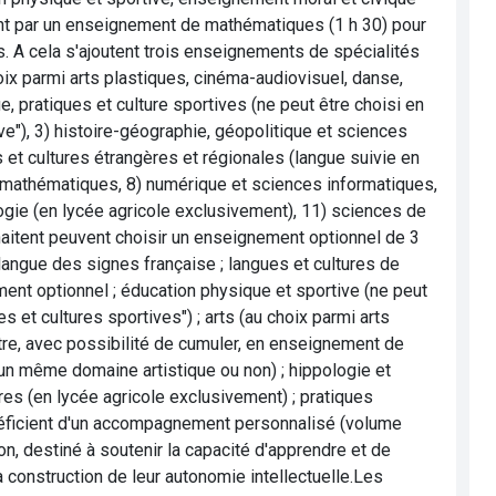
ent par un enseignement de mathématiques (1 h 30) pour
. A cela s'ajoutent trois enseignements de spécialités
oix parmi arts plastiques, cinéma-audiovisuel, danse,
e, pratiques et culture sportives (ne peut être choisi en
"), 3) histoire-géographie, géopolitique et sciences
es et cultures étrangères et régionales (langue suivie en
 7) mathématiques, 8) numérique et sciences informatiques,
logie (en lycée agricole exclusivement), 11) sciences de
haitent peuvent choisir un enseignement optionnel de 3
langue des signes française ; langues et cultures de
ement optionnel ; éducation physique et sportive (ne peut
 et cultures sportives") ; arts (au choix parmi arts
tre, avec possibilité de cumuler, en enseignement de
un même domaine artistique ou non) ; hippologie et
res (en lycée agricole exclusivement) ; pratiques
énéficient d'un accompagnement personnalisé (volume
ion, destiné à soutenir la capacité d'apprendre et de
 construction de leur autonomie intellectuelle.Les