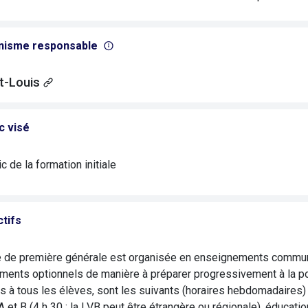
nisme responsable
t-Louis
c visé
c de la formation initiale
tifs
e de première générale est organisée en enseignements commun
ments optionnels de manière à préparer progressivement à la 
 à tous les élèves, sont les suivants (horaires hebdomadaires) : 
A et B (4 h 30 ; la LVB peut être étrangère ou régionale), éducat