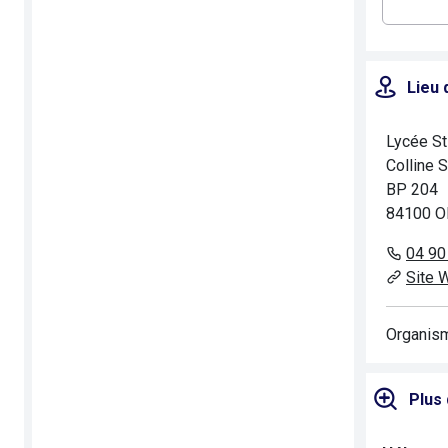
Lieu 
Lycée St
Colline 
BP 204
84100 
04 90
Site 
Organism
Plus 