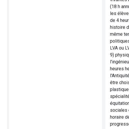
(18 h ann
les élève
de 4 heur
histoire 
même temp
politique
LVA ou LV
9) physiq
l'ingénie
heures he
l'Antiqui
être choi
plastique
spécialit
équitatio
sociales 
horaire d
progresse