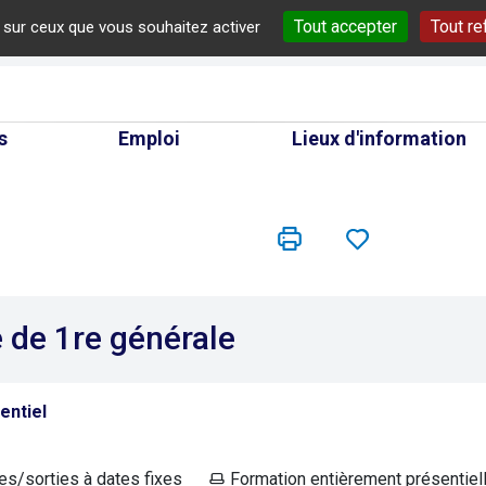
Tout accepter
Tout re
e sur ceux que vous souhaitez activer
cherche
s
Emploi
Lieux d'information
 de 1re générale
entiel
es/sorties à dates fixes
Formation entièrement présentiel