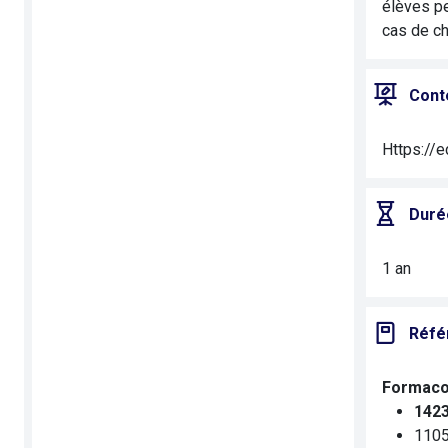
élèves pe
cas de ch
Cont
Https://e
Duré
1 an
Réfé
Formaco
1423
1105