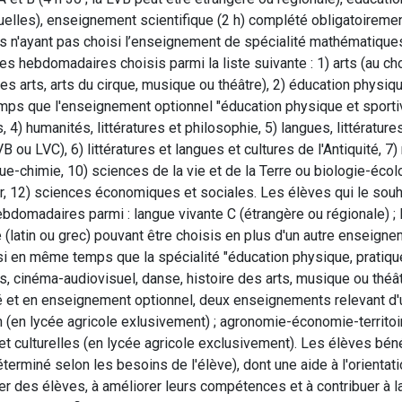
uelles), enseignement scientifique (2 h) complété obligatoirem
s n'ayant pas choisi l’enseignement de spécialité mathématiques
es hebdomadaires choisis parmi la liste suivante : 1) arts (au ch
des arts, arts du cirque, musique ou théâtre), 2) éducation physiqu
s que l'enseignement optionnel "éducation physique et sportive
s, 4) humanités, littératures et philosophie, 5) langues, littératur
B ou LVC), 6) littératures et langues et cultures de l'Antiquité,
ue-chimie, 10) sciences de la vie et de la Terre ou biologie-éco
ur, 12) sciences économiques et sociales. Les élèves qui le sou
bdomadaires parmi : langue vivante C (étrangère ou régionale) ; 
té (latin ou grec) pouvant être choisis en plus d'un autre enseign
si en même temps que la spécialité "éducation physique, pratiques
s, cinéma-audiovisuel, danse, histoire des arts, musique ou théâ
é et en enseignement optionnel, deux enseignements relevant d'
n (en lycée agricole exlusivement) ; agronomie-économie-territoi
et culturelles (en lycée agricole exclusivement). Les élèves b
éterminé selon les besoins de l'élève), dont une aide à l'orientat
r des élèves, à améliorer leurs compétences et à contribuer à la