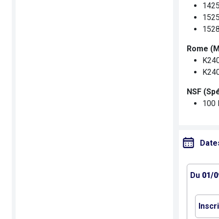
1425
1525
1528
Rome (Mé
K240
K240
NSF (Spé
100 
Date
Du
01/0
Inscr