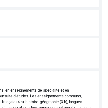
s, en enseignements de spécialité et en
poursuite d'études. Les enseignements communs,
français (4 h), histoire-géographie (3 h), langues
ion physique et sportive, enseignement moral et civique