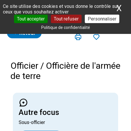
Panneau de gestion des cookies
X
Ma
Ce site utilise des cookies et vous donne le contrôle sur
ceux que vous souhaitez activer
Tout accepter
Tout refuser
Personnaliser
Politique de confidentialité
Retour
Officier / Officière de l'armée
de terre
Autre focus
Sous-officier