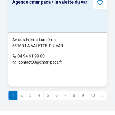
Agence cmar paca / la valette du var
Av des Frères Lumières
83160 LA VALETTE-DU-VAR
04 94 61 99 00
contact83@cmar-paca.fr
1
2
3
4
5
6
7
8
9
10
»