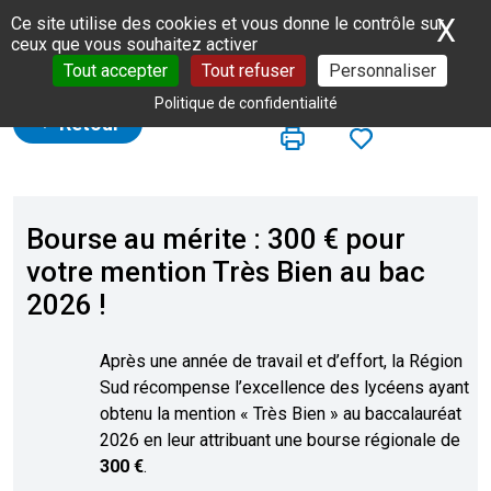
Panneau de gestion des cookies
X
Ma
Ce site utilise des cookies et vous donne le contrôle sur
ceux que vous souhaitez activer
Tout accepter
Tout refuser
Personnaliser
Politique de confidentialité
Retour
Bourse au mérite : 300 € pour
votre mention Très Bien au bac
2026 !
Après une année de travail et d’effort, la Région
Sud récompense l’excellence des lycéens ayant
obtenu la mention « Très Bien » au baccalauréat
2026 en leur attribuant une bourse régionale de
300 €
.