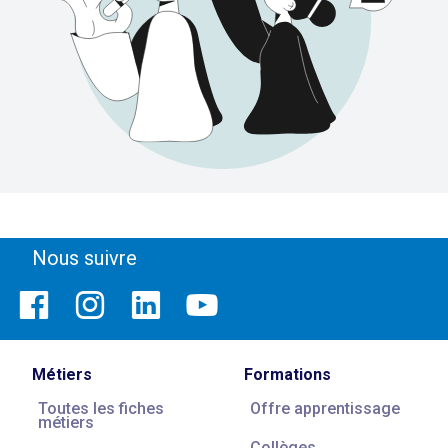
Nous suivre
Métiers
Formations
Toutes les fiches
Offre apprentissage
métiers
Collèges