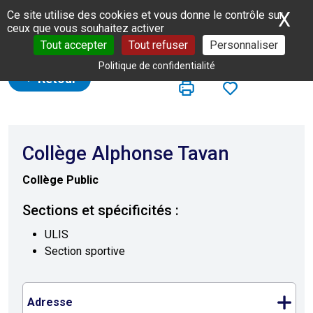
Panneau de gestion des cookies
X
Ma
Ce site utilise des cookies et vous donne le contrôle sur
ceux que vous souhaitez activer
Tout accepter
Tout refuser
Personnaliser
Politique de confidentialité
Retour
Collège Alphonse Tavan
Collège Public
Sections et spécificités :
ULIS
Section sportive
Adresse