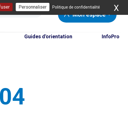
X
Ma
fuser
Personnaliser
Politique de confidentialité
Mon espace
Guides d'orientation
InfoPro
404