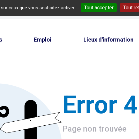
Tout accepter
Tout re
e sur ceux que vous souhaitez activer
cherche
s
Emploi
Lieux d'information
Error 
Page non trouvée