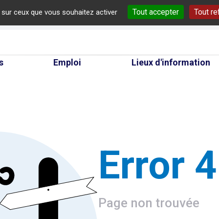
Tout accepter
Tout re
e sur ceux que vous souhaitez activer
cherche
s
Emploi
Lieux d'information
Error 
Page non trouvée