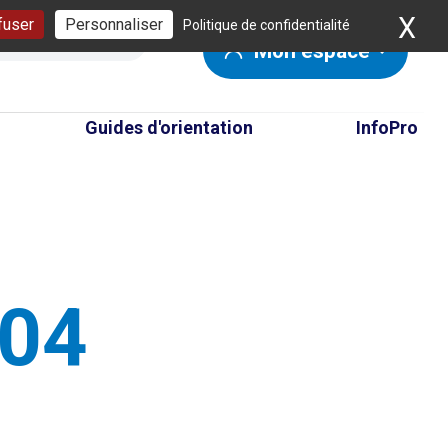
X
Ma
fuser
Personnaliser
Politique de confidentialité
Mon espace
Guides d'orientation
InfoPro
404