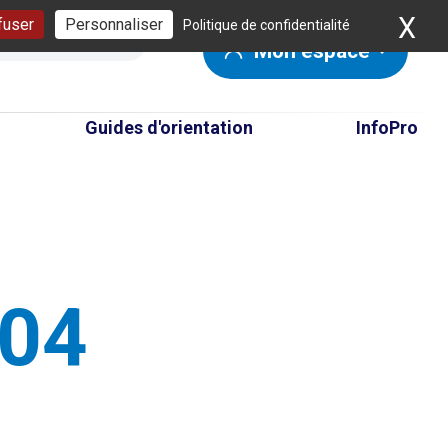
X
Ma
fuser
Personnaliser
Politique de confidentialité
Mon espace
Guides d'orientation
InfoPro
404