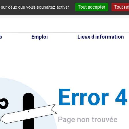
Tout accepter
Tout re
e sur ceux que vous souhaitez activer
cherche
s
Emploi
Lieux d'information
Error 
Page non trouvée