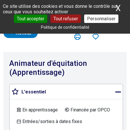
Panneau de gestion des cookies
X
Ma
Ce site utilise des cookies et vous donne le contrôle sur
ceux que vous souhaitez activer
Tout accepter
Tout refuser
Personnaliser
Politique de confidentialité
Retour
Animateur d'équitation
(Apprentissage)
L'essentiel
En apprentissage
Financée par OPCO
Entrées/sorties à dates fixes