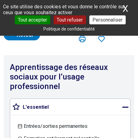
Panneau de gestion des cookies
X
Ma
Ce site utilise des cookies et vous donne le contrôle sur
ceux que vous souhaitez activer
Tout accepter
Tout refuser
Personnaliser
Politique de confidentialité
Retour
Apprentissage des réseaux
sociaux pour l’usage
professionnel
L'essentiel
Entrées/sorties permanentes