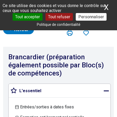
Panneau de gestion des cookies
X
Ma
Ce site utilise des cookies et vous donne le contrôle sur
ceux que vous souhaitez activer
Tout accepter
Tout refuser
Personnaliser
Politique de confidentialité
Retour
Brancardier (préparation
également possible par Bloc(s)
de compétences)
L'essentiel
Entrées/sorties à dates fixes