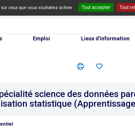
Tout accepter
Tout re
e sur ceux que vous souhaitez activer
cherche
s
Emploi
Lieux d'information
écialité science des données par
sation statistique (Apprentissage
entiel