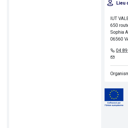
Lieu 
IUT VA
650 rout
Sophia A
06560 
04 89
Organism