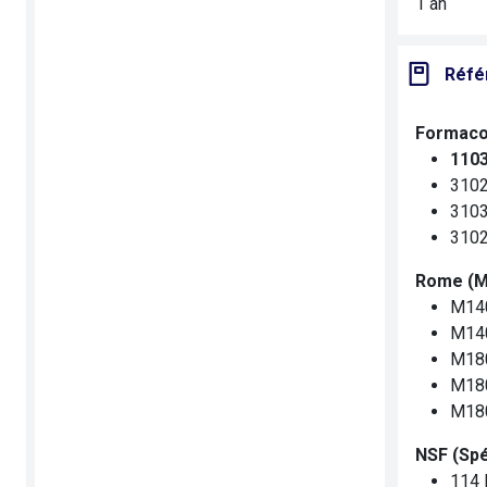
1 an
Réfé
Formaco
1103
3102
3103
31028
Rome (Mé
M140
M140
M180
M180
M180
NSF (Spé
114 