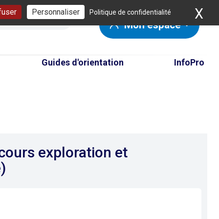
X
Ma
fuser
Personnaliser
Politique de confidentialité
Mon espace
Guides d'orientation
InfoPro
cours exploration et
)