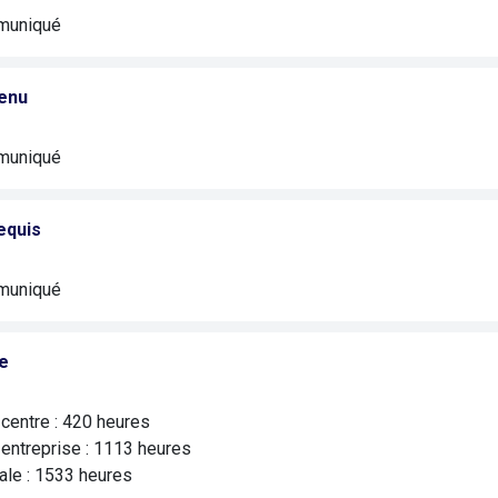
muniqué
enu
muniqué
equis
muniqué
e
centre : 420 heures
entreprise : 1113 heures
ale : 1533 heures