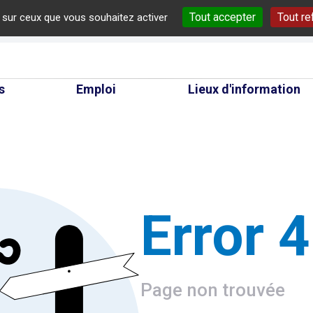
Tout accepter
Tout re
e sur ceux que vous souhaitez activer
cherche
s
Emploi
Lieux d'information
Error 
Page non trouvée