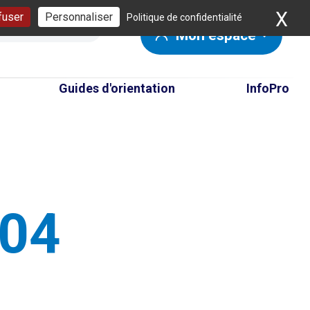
X
Ma
fuser
Personnaliser
Politique de confidentialité
Mon espace
Guides d'orientation
InfoPro
404