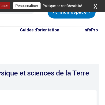
X
Ma
fuser
Personnaliser
Politique de confidentialité
Mon espace
Guides d'orientation
InfoPro
ysique et sciences de la Terre