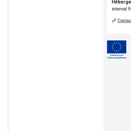
Héberg
internat f
Consul