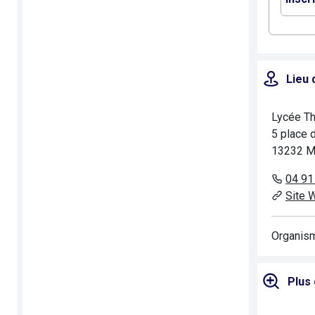
Lieu 
Lycée Th
5 place 
13232 M
04 91
Site 
Organism
Plus 