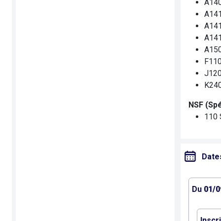
A140
A141
A141
A141
A150
F110
J120
K240
NSF (Spé
110 
Date
Du
01/0
Inscr