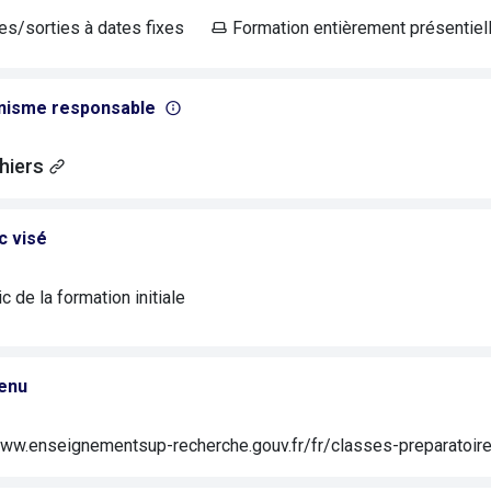
es/sorties à dates fixes
Formation entièrement présentiel
nisme responsable
hiers
c visé
c de la formation initiale
enu
www.enseignementsup-recherche.gouv.fr/fr/classes-preparatoi