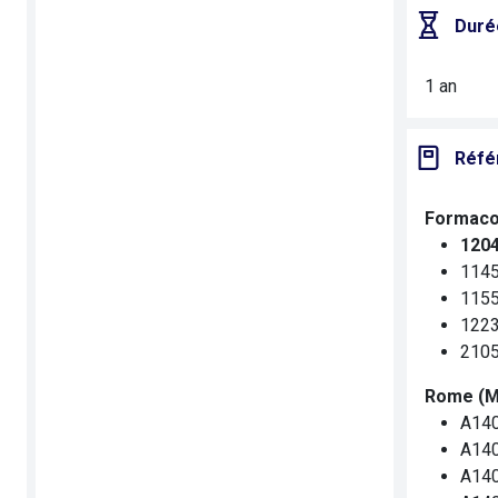
Duré
1 an
Réfé
Formaco
1204
1145
1155
1223
2105
Rome (Mé
A140
A140
A140