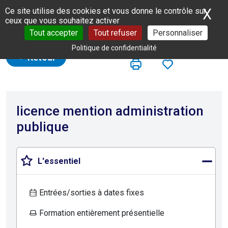
Panneau de gestion des cookies
X
Ma
Ce site utilise des cookies et vous donne le contrôle sur
ceux que vous souhaitez activer
Tout accepter
Tout refuser
Personnaliser
Politique de confidentialité
Retour
licence mention administration
publique
L'essentiel
Entrées/sorties à dates fixes
Formation entièrement présentielle