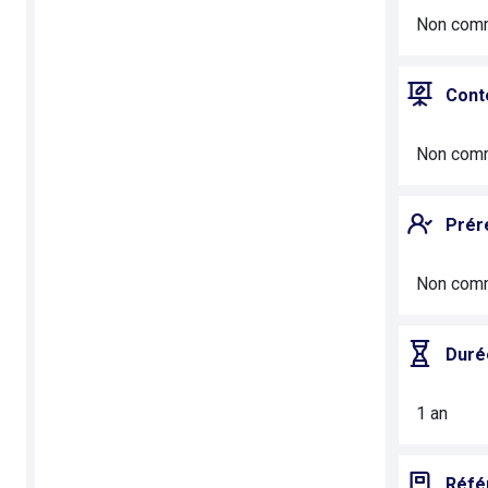
Non com
Cont
Non com
Prér
Non com
Duré
1 an
Réfé