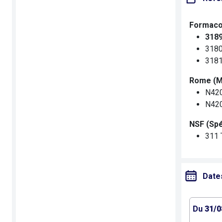
Formaco
3189
3180
3181
Rome (Mé
N420
N420
NSF (Spé
311 
Date
Du
31/0