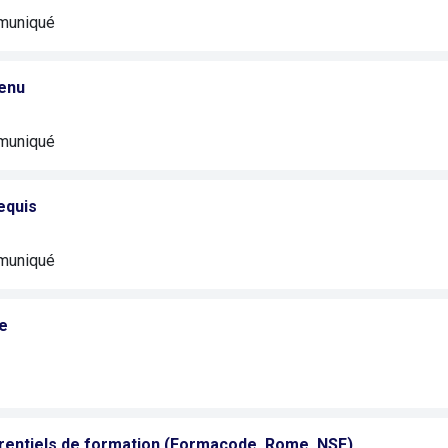
muniqué
enu
muniqué
equis
muniqué
e
rentiels de formation (Formacode, Rome, NSF)