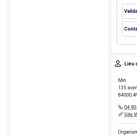
Valid
Conta
Lieu 
Min
135 aven
84000 
04 90
Site 
Organism