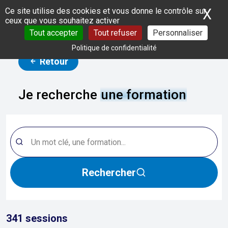
Panneau de gestion des cookies
X
Ma
Ce site utilise des cookies et vous donne le contrôle sur
ceux que vous souhaitez activer
Tout accepter
Tout refuser
Personnaliser
Politique de confidentialité
Retour
Je recherche
une formation
Rechercher
341
sessions