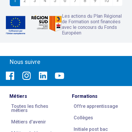
1
2
3
4
5
6
7
8
9
10
»
Les actions du Plan Régional
de Formation sont financées
avec le concours du Fonds
Européen
Nous suivre
Métiers
Formations
Toutes les fiches
Offre apprentissage
métiers
Collèges
Métiers d'avenir
Initiale post bac