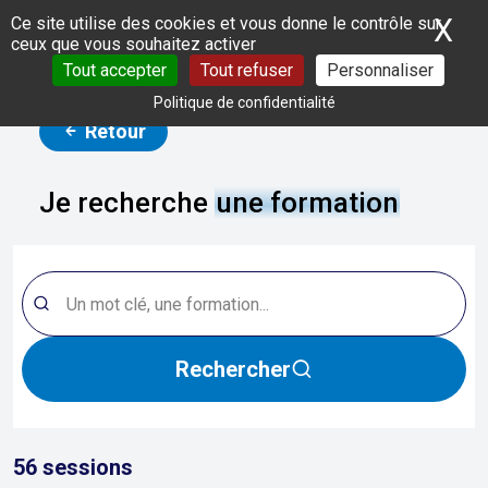
Panneau de gestion des cookies
X
Ma
Ce site utilise des cookies et vous donne le contrôle sur
ceux que vous souhaitez activer
Tout accepter
Tout refuser
Personnaliser
Politique de confidentialité
Retour
Je recherche
une formation
Rechercher
56
sessions