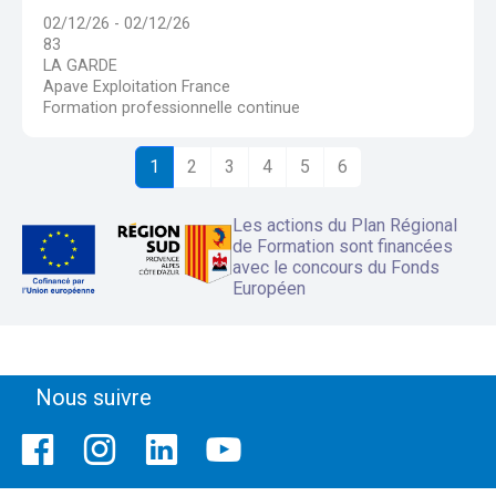
02/12/26 - 02/12/26
83
LA GARDE
Apave Exploitation France
Formation professionnelle continue
1
2
3
4
5
6
Les actions du Plan Régional
de Formation sont financées
avec le concours du Fonds
Européen
Nous suivre