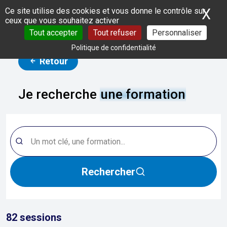
Panneau de gestion des cookies
X
Ma
Ce site utilise des cookies et vous donne le contrôle sur
ceux que vous souhaitez activer
Tout accepter
Tout refuser
Personnaliser
Politique de confidentialité
Retour
Je recherche
une formation
Rechercher
82
sessions