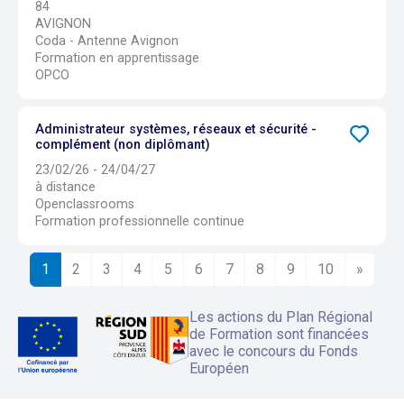
84
AVIGNON
Coda - Antenne Avignon
Formation en apprentissage
OPCO
Administrateur systèmes, réseaux et sécurité -
complément (non diplômant)
23/02/26 - 24/04/27
à distance
Openclassrooms
Formation professionnelle continue
1
2
3
4
5
6
7
8
9
10
»
Les actions du Plan Régional
de Formation sont financées
avec le concours du Fonds
Européen