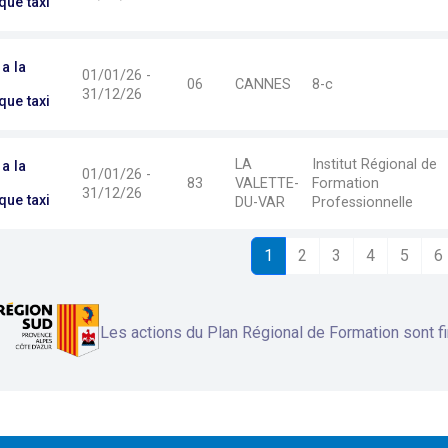
ue taxi
a la
01/01/26 -
06
CANNES
8-c
31/12/26
ue taxi
LA
Institut Régional de
a la
01/01/26 -
83
VALETTE-
Formation
31/12/26
ue taxi
DU-VAR
Professionnelle
1
2
3
4
5
6
Les actions du Plan Régional de Formation sont 