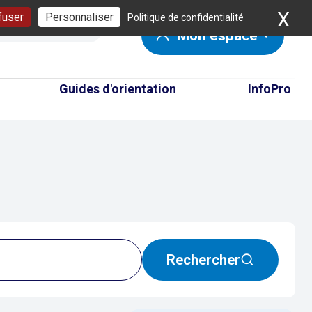
X
Ma
fuser
Personnaliser
Politique de confidentialité
Mon espace
Guides d'orientation
InfoPro
Rechercher