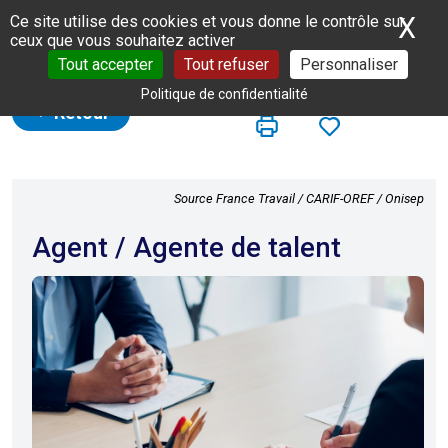
Panneau de gestion des cookies
X
Ma
Ce site utilise des cookies et vous donne le contrôle sur
ceux que vous souhaitez activer
Tout accepter
Tout refuser
Personnaliser
Politique de confidentialité
Retour
Source France Travail / CARIF-OREF / Onisep
Agent / Agente de talent