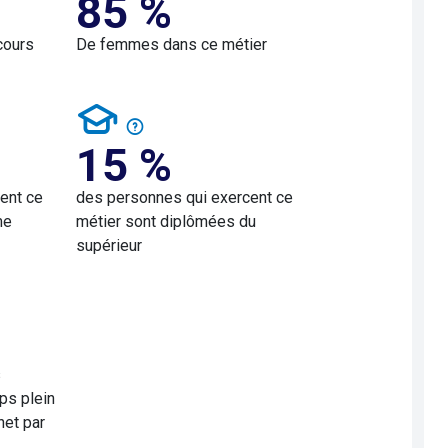
85 %
cours
De femmes dans ce métier
15 %
ent ce
des personnes qui exercent ce
me
métier sont diplômées du
supérieur
s
ps plein
net par