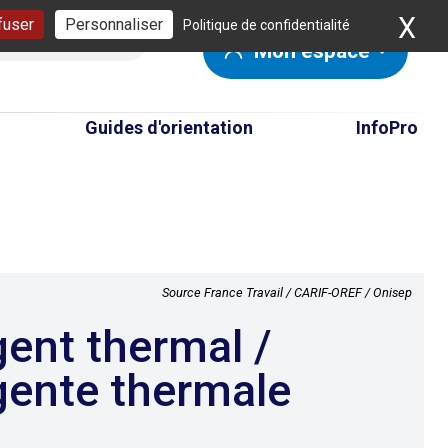
X
Ma
fuser
Personnaliser
Politique de confidentialité
Mon espace
Guides d'orientation
InfoPro
Source France Travail / CARIF-OREF / Onisep
ente thermale