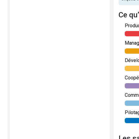
Ce qu
Produc
Manage
Dével
Coopé
Commun
Pilota
Les s