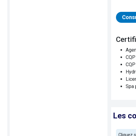
Consu
Cert
Agen
CQP 
CQP 
Hydr
Lice
Spa 
Les c
Cliquez 