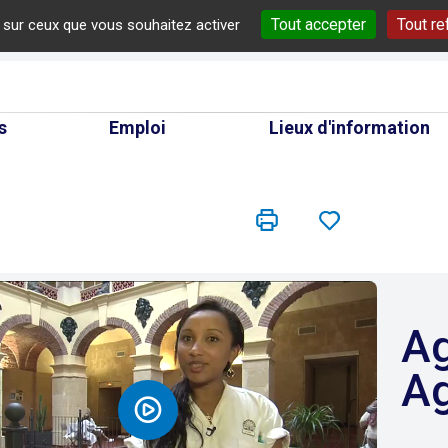
Tout accepter
Tout re
e sur ceux que vous souhaitez activer
cherche
s
Emploi
Lieux d'information
Agent thermal /
Ag