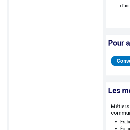
d'un
Pour a
Consu
Les m
Métiers
commun
Esth
Épici