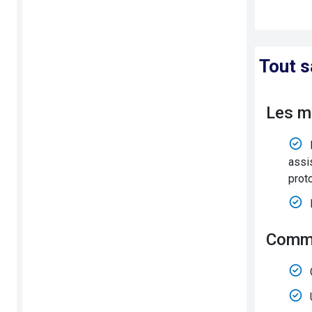
Tout s
Les m
assi
prot
Comm