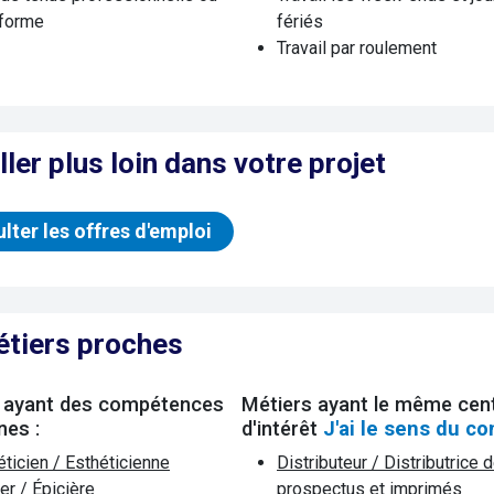
iforme
fériés
Travail par roulement
ller plus loin dans votre projet
lter les offres d'emploi
étiers proches
 ayant des compétences
Métiers ayant le même cen
es :
d'intérêt
J'ai le sens du co
éticien / Esthéticienne
Distributeur / Distributrice 
er / Épicière
prospectus et imprimés