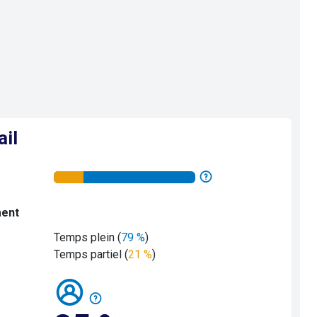
ail
ment
Temps plein (
79 %
)
Temps partiel (
21 %
)