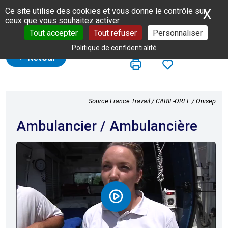
Panneau de gestion des cookies
X
Ma
Ce site utilise des cookies et vous donne le contrôle sur
ceux que vous souhaitez activer
Tout accepter
Tout refuser
Personnaliser
Politique de confidentialité
Retour
Source France Travail / CARIF-OREF / Onisep
Ambulancier / Ambulancière