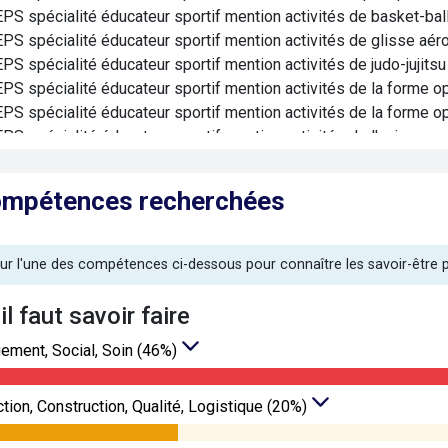
PS spécialité éducateur sportif mention activités de basket-bal
PS spécialité éducateur sportif mention activités de glisse aér
PS spécialité éducateur sportif mention activités de judo-jujitsu
PS spécialité éducateur sportif mention activités de la forme op
PS spécialité éducateur sportif mention activités de la forme op
PS spécialité éducateur sportif mention activités de l'aviron
PS spécialité éducateur sportif mention activités de motonauti
PS spécialité éducateur sportif mention activités de sport automo
ompétences recherchées
uite sécuritaire
PS spécialité éducateur sportif mention activités de sport autom
PS spécialité éducateur sportif mention activités de sport automo
sur l'une des compétences ci-dessous pour connaître les savoir-être
PS spécialité éducateur sportif mention activités de sports de g
PS spécialité éducateur sportif mention activités de sports de g
’il faut savoir faire
PS spécialité éducateur sportif mention activités de surf et di
ment, Social, Soin (46%)
PS spécialité éducateur sportif mention activités des sports de
PS spécialité éducateur sportif mention activités du canoë-kayak
 en eau calme et en mer jusqu'à 4 Beaufort
tion, Construction, Qualité, Logistique (20%)
PS spécialité éducateur sportif mention activités du canoë-kay