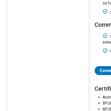
sa f
Comm
entre
Consu
Cert
Anim
BPJE
BPJE