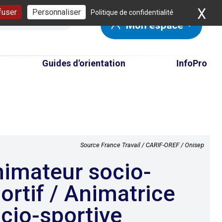
X
Ma
fuser
Personnaliser
Politique de confidentialité
Mon espace
Guides d'orientation
InfoPro
Source France Travail / CARIF-OREF / Onisep
ortif / Animatrice
cio-sportive