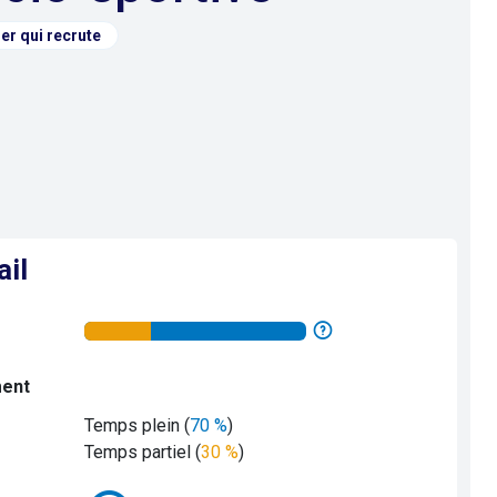
er qui recrute
ail
ment
Temps plein (
70 %
)
Temps partiel (
30 %
)