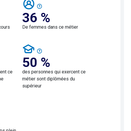
36 %
cours
De femmes dans ce métier
50 %
ent ce
des personnes qui exercent ce
me
métier sont diplômées du
supérieur
s
ps plein