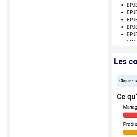
BPJE
BPJE
BPJE
BPJE
BPJE
BPJE
BPJE
BPJE
Les c
cond
BPJE
BPJE
Cliquez 
BPJE
BPJE
Ce qu
BPJE
Manage
BPJE
BPJE
III,
Produc
BPJE