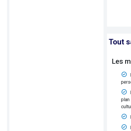
Tout s
Les m
pers
plan 
cultu