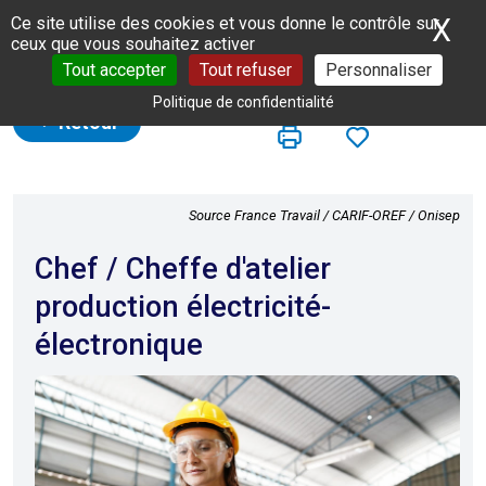
Panneau de gestion des cookies
X
Ma
Ce site utilise des cookies et vous donne le contrôle sur
ceux que vous souhaitez activer
Tout accepter
Tout refuser
Personnaliser
Politique de confidentialité
Retour
Source France Travail / CARIF-OREF / Onisep
Chef / Cheffe d'atelier
production électricité-
électronique