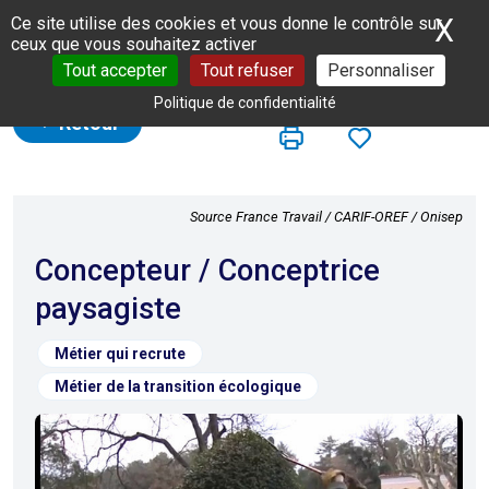
Panneau de gestion des cookies
X
Ma
Ce site utilise des cookies et vous donne le contrôle sur
ceux que vous souhaitez activer
Tout accepter
Tout refuser
Personnaliser
Politique de confidentialité
Retour
Source France Travail / CARIF-OREF / Onisep
Concepteur / Conceptrice
paysagiste
Métier qui recrute
Métier de la transition écologique