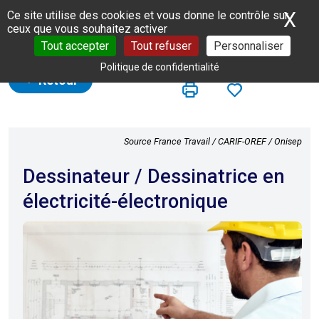
Panneau de gestion des cookies
X
Ma
Ce site utilise des cookies et vous donne le contrôle sur
ceux que vous souhaitez activer
Tout accepter
Tout refuser
Personnaliser
Politique de confidentialité
Retour
Source France Travail / CARIF-OREF / Onisep
Dessinateur / Dessinatrice en
électricité-électronique