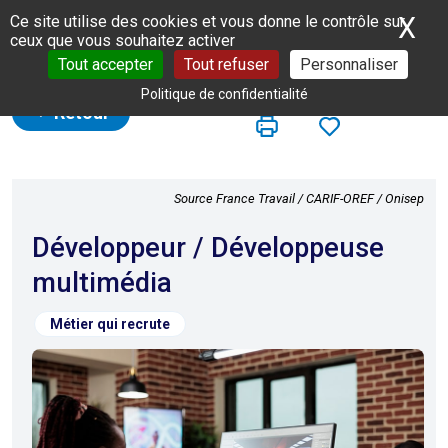
Panneau de gestion des cookies
X
Ma
Ce site utilise des cookies et vous donne le contrôle sur
ceux que vous souhaitez activer
Tout accepter
Tout refuser
Personnaliser
Politique de confidentialité
Retour
Source France Travail / CARIF-OREF / Onisep
Développeur / Développeuse
multimédia
Métier qui recrute