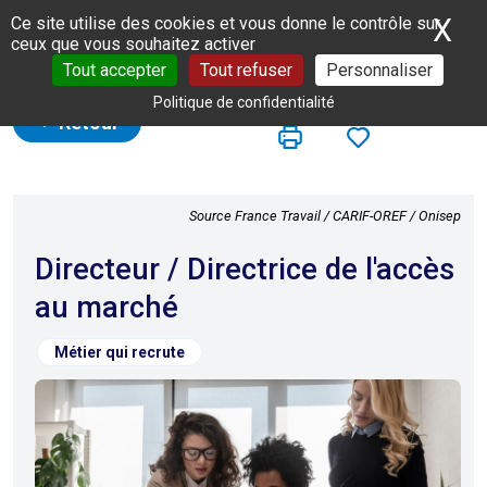
Panneau de gestion des cookies
X
Ma
Ce site utilise des cookies et vous donne le contrôle sur
ceux que vous souhaitez activer
Tout accepter
Tout refuser
Personnaliser
Politique de confidentialité
Retour
Source France Travail / CARIF-OREF / Onisep
Directeur / Directrice de l'accès
au marché
Métier qui recrute