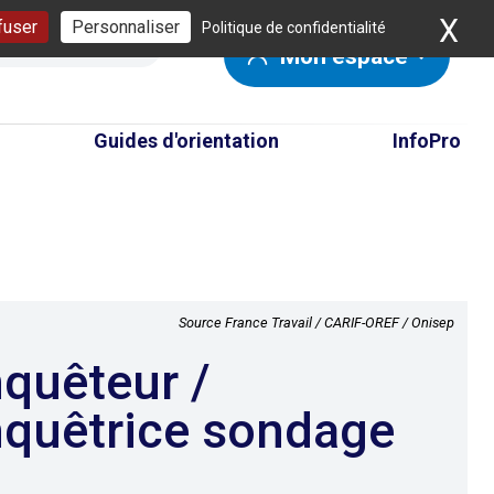
X
Ma
fuser
Personnaliser
Politique de confidentialité
Mon espace
Guides d'orientation
InfoPro
Source France Travail / CARIF-OREF / Onisep
quêtrice sondage