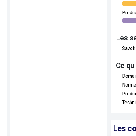
Titre
Produc
Titr
Les s
Savoir
Ce qu
Domai
Norme
Produi
Techn
Les co