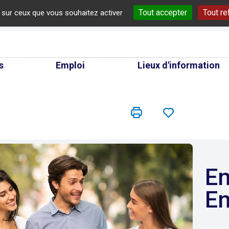
Tout accepter
Tout re
e sur ceux que vous souhaitez activer
cherche
s
Emploi
Lieux d'information
Enquêteur /
En