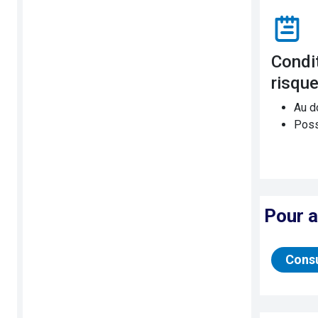
Conditions de travail et
risqu
Au do
Possi
Pour a
Consu