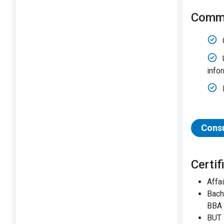
Comm
infor
Consu
Cert
Affa
Bach
BBA
BUT 