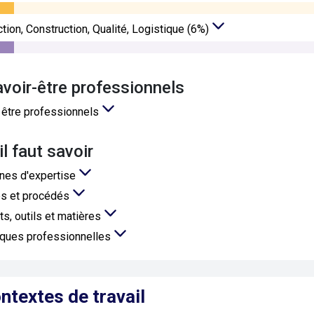
 professionnel conseiller relation client à distance
tion, Construction, Qualité, Logistique (6%)
e professionnel manager d'équipe relation client à distance
avoir-être professionnels
 être professionnels
'il faut savoir
nes d'expertise
s et procédés
ts, outils et matières
iques professionnelles
ntextes de travail