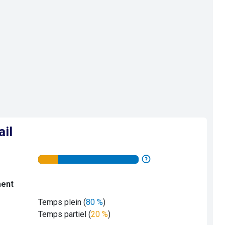
ail
ment
Temps plein (
80 %
)
Temps partiel (
20 %
)