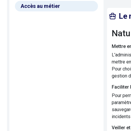
Accès au métier
Le 
Nat
Mettre e
L'adminis
mettre en
Pour choi
gestion d
Faciliter 
Pour perm
paramètre
sauvegard
incidents
Veiller et