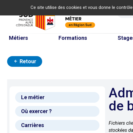
Panneau de gestion des cookies
Ce site utilise des cookies et vous donne le contrôl
Re
Métiers
Formations
Stage
Retour
Administrateur/trice
Le métier
de 
Où exercer ?
Fichiers cli
Carrières
stockées dan