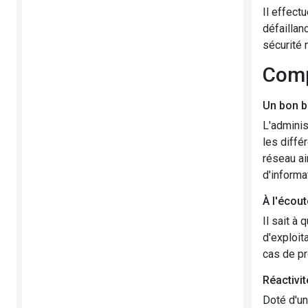
Il effect
défaillan
sécurité 
Com
Un bon b
L'adminis
les diffé
réseau ai
d'informa
À l'écout
Il sait à
d'exploit
cas de pr
Réactivi
Doté d'un