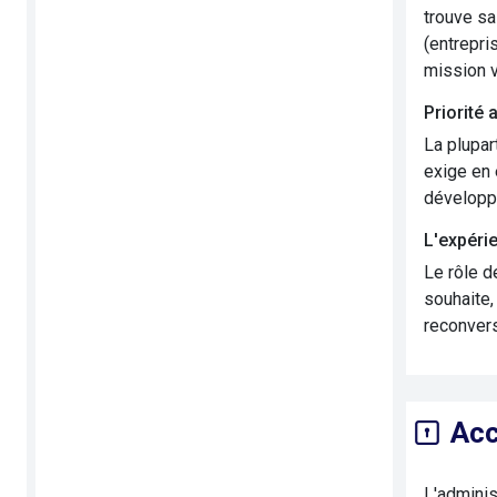
trouve sa
(entrepri
mission v
Priorité 
La plupar
exige en 
développe
L'expéri
Le rôle d
souhaite,
reconvers
Acc
L'adminis