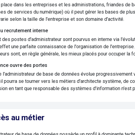
 place dans les entreprises et les administrations, friandes d
ses de services du numérique) où il peut gérer les bases de plus
arie selon la taille de l'entreprise et son domaine d'activité.
au recrutement interne
t des postes d'administrateur sont pourvus en interne via l'évolut
effet une parfaite connaissance de l'organisation de l'entreprise
urs sont, en règle générale, les mieux placés pour occuper la fo
ence ouvre des portes
e l'administrateur de base de données évolue progressivement v
 il pourra se tourner vers les métiers d'architecte système, de 
ion en tant que responsable des systèmes d'information n'est p
ès au métier
trateur de base de données possède un profil à dominante techni