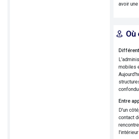
avoir une
Où 
Différen
L'admini
mobiles e
Aujourd'h
structure
confondu
Entre app
D'un côté
contact d
rencontre
l'intérieu