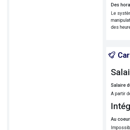
Des hora
Le systèm
manipulat
des heur
Car
Sala
Salaire 
A partir 
Inté
Au coeur
Impossibl