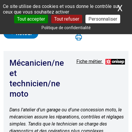
Panneau de gestion des cookies
X
Ma
Ce site utilise des cookies et vous donne le contrôle sur
ceux que vous souhaitez activer
Tout accepter
Tout refuser
Personnaliser
Politique de confidentialité
Retour
Mécanicien/ne
Fiche métier
et
technicien/ne
moto
Dans l'atelier d'un garage ou d'une concession moto, le
mécanicien assure les réparations, contrôles et réglages
simples. Tandis que le technicien se charge des
diagnostics et des opérations plus complexes.