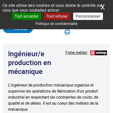
Panneau de gestion des cookies
X
Ma
Ce site utilise des cookies et vous donne le contrôle sur
ceux que vous souhaitez activer
Tout accepter
Tout refuser
Personnaliser
Politique de confidentialité
Retour
Ingénieur/e
Fiche métier
production en
mécanique
L'ingénieur de production mécanique organise et
supervise les opérations de fabrication d'un produit
industriel en respectant les contraintes de coûts, de
qualité et de délais. Il est au coeur des métiers de la
mécanique.