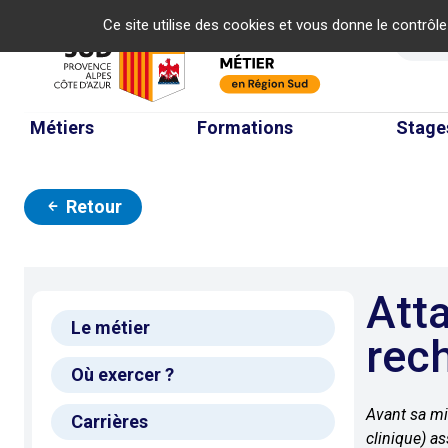
Panneau de gestion des cookies
Ce site utilise des cookies et vous donne le contrôl
Re
Métiers
Formations
Stage
Retour
Attaché/e de
Le métier
rec
Où exercer ?
Avant sa mi
Carrières
clinique) as