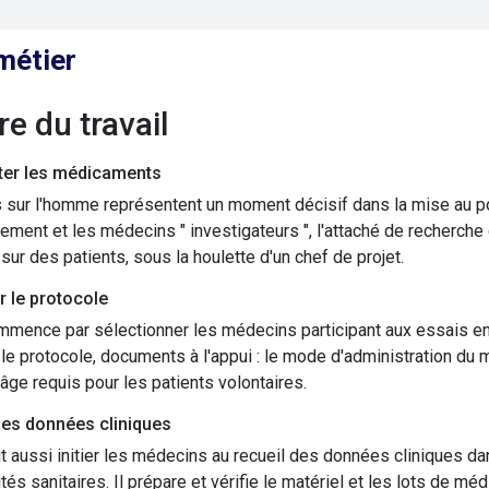
métier
ure du travail
ster les médicaments
 sur l'homme représentent un moment décisif dans la mise au poi
ment et les médecins " investigateurs ", l'attaché de recherche
 sur des patients, sous la houlette d'un chef de projet.
r le protocole
mence par sélectionner les médecins participant aux essais en fa
le protocole, documents à l'appui : le mode d'administration du mé
l'âge requis pour les patients volontaires.
 les données cliniques
t aussi initier les médecins au recueil des données cliniques da
ités sanitaires. Il prépare et vérifie le matériel et les lots de m