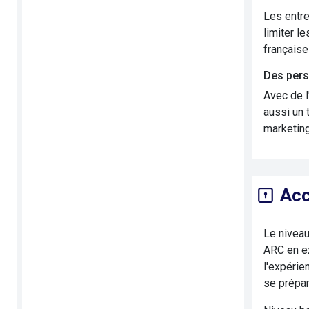
Les entre
limiter l
française
Des pers
Avec de l
aussi un 
marketin
Acc
Le niveau
ARC en ex
l'expérie
se prépar