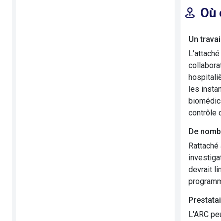
Où 
Un travai
L'attaché
collabora
hospitali
les insta
biomédica
contrôle 
De nomb
Rattaché 
investiga
devrait l
programme
Prestata
L'ARC peu