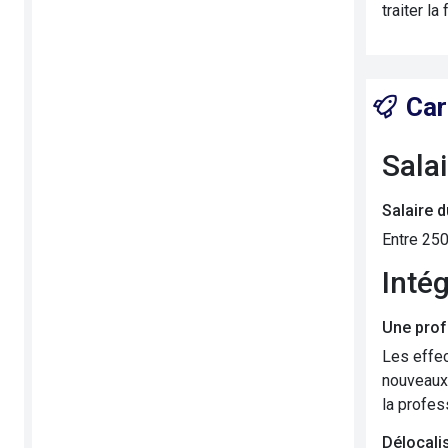
traiter l
Car
Sala
Salaire 
Entre 250
Inté
Une prof
Les effec
nouveaux 
la profes
Délocalis