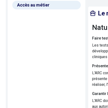
Accès au métier
Le 
Nat
Faire te
Les tests
développe
cliniques
Présente
L'ARC com
présente 
réaliser, 
Garantir
L'ARC doi
aux autor