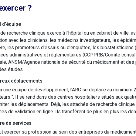
exercer ?
l d'équipe
 de recherche clinique exerce à l'hôpital ou en cabinet de ville, av
tion avec les cliniciens, les médecins investigateurs, les épidém
ère, les promoteurs d'essais ou d'enquêtes, les biostatisticiens (
nces administratives et réglementaires (CCPPRB/Comité consult
le, ANSM/Agence nationale de sécurité du médicament et des prod
des études.
reux déplacements
à une équipe de développement, l'ARC se déplace au minimum 2 
teurs ". Il se rend dans des centres hospitaliers situés aux quatr
imiter les déplacements. Déjà, les attachés de recherche clinique
s de validation en ligne. Ils transfèrent de plus en plus les don
ire de services
t exercer sa profession au sein des entreprises du médicament,