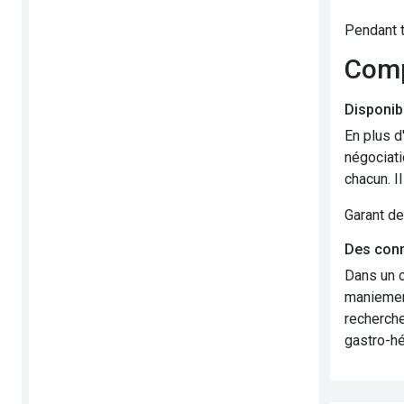
Pendant t
Com
Disponibi
En plus d
négociati
chacun. I
Garant de
Des conn
Dans un c
maniement
recherche
gastro-hé