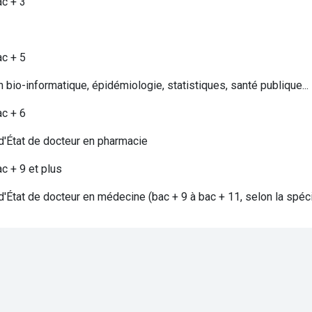
ac + 3
ac + 5
 bio-informatique, épidémiologie, statistiques, santé publique...
ac + 6
'État de docteur en pharmacie
c + 9 et plus
'État de docteur en médecine (bac + 9 à bac + 11, selon la spéci