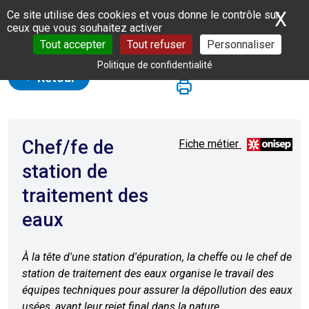
Panneau de gestion des cookies
X
Ma
Ce site utilise des cookies et vous donne le contrôle sur
ceux que vous souhaitez activer
Tout accepter
Tout refuser
Personnaliser
Politique de confidentialité
Retour
Chef/fe de
Fiche métier
station de
traitement des
eaux
À la tête d'une station d'épuration, la cheffe ou le chef de
station de traitement des eaux organise le travail des
équipes techniques pour assurer la dépollution des eaux
usées, avant leur rejet final dans la nature.