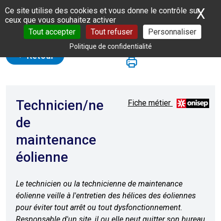
Panneau de gestion des cookies
X
Ma
Ce site utilise des cookies et vous donne le contrôle sur
ceux que vous souhaitez activer
Tout accepter
Tout refuser
Personnaliser
Politique de confidentialité
Retour
Technicien/ne
Fiche métier
de
maintenance
éolienne
Le technicien ou la technicienne de maintenance
éolienne veille à l'entretien des hélices des éoliennes
pour éviter tout arrêt ou tout dysfonctionnement.
Responsable d'un site, il ou elle peut quitter son bureau